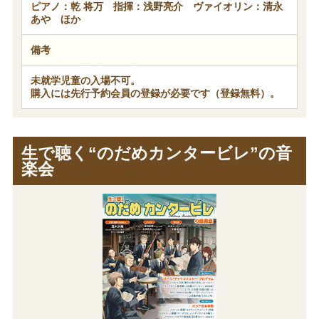
ピアノ：乾 将万 指揮：浅野亮介 ヴァイオリン：清永
あや ほか
備考
未就学児童の入場不可。
購入には先行予約会員の登録が必要です（登録無料）。
生で聴く“のだめカンタービレ”の音
楽会