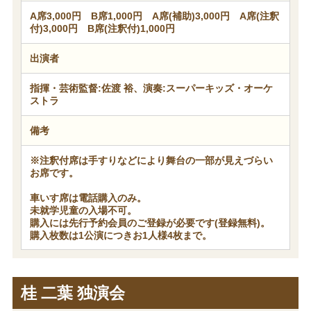
A席3,000円 B席1,000円 A席(補助)3,000円 A席(注釈
付)3,000円 B席(注釈付)1,000円
出演者
指揮・芸術監督:佐渡 裕、演奏:スーパーキッズ・オーケ
ストラ
備考
※注釈付席は手すりなどにより舞台の一部が見えづらい
お席です。
車いす席は電話購入のみ。
未就学児童の入場不可。
購入には先行予約会員のご登録が必要です(登録無料)。
購入枚数は1公演につきお1人様4枚まで。
桂 二葉 独演会