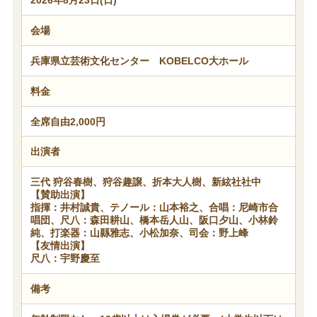
会場
兵庫県立芸術文化センター KOBELCO大ホール
料金
全席自由2,000円
出演者
三代 狩谷春樹、狩谷趣譲、折本大人樹、新絃社社中
【賛助出演】
指揮：井村誠貴、テノール：山本裕之、合唱：尼崎市合
唱団、尺八：森田耕山、橋本岳人山、阪口夕山、小林鈴
純、打楽器：山縣雅志、小松加奈、司会：野上峰
【友情出演】
尺八：宇野慶至
備考