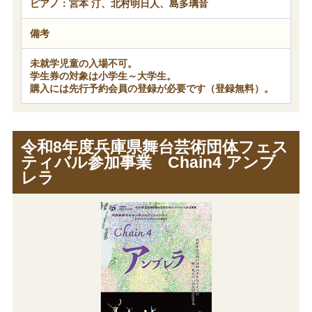
ピアノ：宮本 汀、北村明日人、島多璃音
備考
未就学児童の入場不可。
学生券の対象は小学生～大学生。
購入には先行予約会員の登録が必要です（登録無料）。
令和8年度兵庫県舞台芸術団体フェス
ティバル参加事業 Chain4 アンブ
レラ