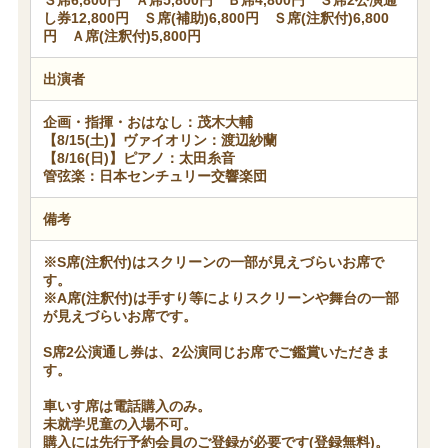
Ｓ席6,800円 Ａ席5,800円 Ｂ席4,800円 Ｓ席2公演通
し券12,800円 Ｓ席(補助)6,800円 Ｓ席(注釈付)6,800
円 Ａ席(注釈付)5,800円
出演者
企画・指揮・おはなし：茂木大輔
【8/15(土)】ヴァイオリン：渡辺紗蘭
【8/16(日)】ピアノ：太田糸音
管弦楽：日本センチュリー交響楽団
備考
※S席(注釈付)はスクリーンの一部が見えづらいお席で
す。
※A席(注釈付)は手すり等によりスクリーンや舞台の一部
が見えづらいお席です。
S席2公演通し券は、2公演同じお席でご鑑賞いただきま
す。
車いす席は電話購入のみ。
未就学児童の入場不可。
購入には先行予約会員のご登録が必要です(登録無料)。