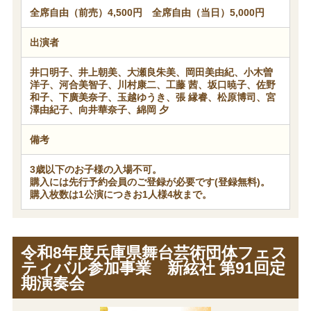
全席自由（前売）4,500円 全席自由（当日）5,000円
出演者
井口明子、井上朝美、大瀬良朱美、岡田美由紀、小木曽
洋子、河合美智子、川村康二、工藤 茜、坂口暁子、佐野
和子、下廣美奈子、玉越ゆうき、張 縁睿、松原博司、宮
澤由紀子、向井華奈子、綿岡 夕
備考
3歳以下のお子様の入場不可。
購入には先行予約会員のご登録が必要です(登録無料)。
購入枚数は1公演につきお1人様4枚まで。
令和8年度兵庫県舞台芸術団体フェス
ティバル参加事業 新絃社 第91回定
期演奏会