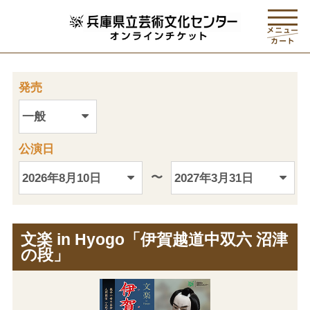
発売
公演日
〜
文楽 in Hyogo「伊賀越道中双六 沼津
の段」