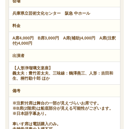
会場
兵庫県立芸術文化センター 阪急 中ホール
料金
A席4,000円 B席3,000円 A席(補助)4,000円 A席(注釈
付)4,000円
出演者
【人形浄瑠璃文楽座】
義太夫：豊竹若太夫、三味線：鶴澤燕三、人形：吉田和
生、桐竹勘十郎 ほか
備考
※注釈付席は舞台の一部が見えづらいお席です。
※B席(2階席)は船底部分が見える可能性がございます。
※日本語字幕あり。
車いす席は電話購入のみ。
未就学児童の入場不可。