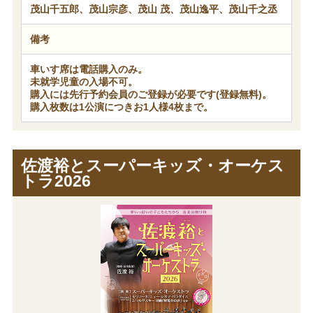
茂山千五郎、茂山宗彦、茂山 茂、茂山逸平、茂山千之丞
備考
車いす席は電話購入のみ。
未就学児童の入場不可。
購入には先行予約会員のご登録が必要です(登録無料)。
購入枚数は1公演につきお1人様4枚まで。
佐渡裕とスーパーキッズ・オーケス
トラ2026