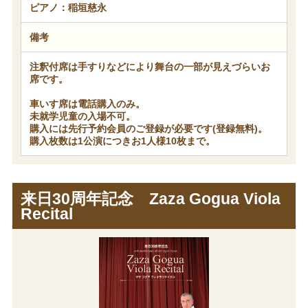
ピアノ：稲垣慈永
備考
注釈付席は手すりなどにより舞台の一部が見えづらいお
席です。
車いす席は電話購入のみ。
未就学児童の入場不可。
購入には先行予約会員のご登録が必要です(登録無料)。
購入枚数は1公演につきお1人様10枚まで。
来日30周年記念 Zaza Gogua Viola
Recital